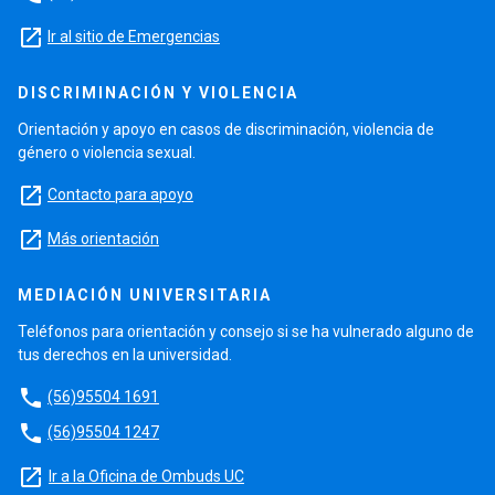
launch
Ir al sitio de Emergencias
DISCRIMINACIÓN Y VIOLENCIA
Orientación y apoyo en casos de discriminación, violencia de
género o violencia sexual.
launch
Contacto para apoyo
launch
Más orientación
MEDIACIÓN UNIVERSITARIA
Teléfonos para orientación y consejo si se ha vulnerado alguno de
tus derechos en la universidad.
phone
(56)95504 1691
phone
(56)95504 1247
launch
Ir a la Oficina de Ombuds UC