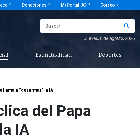
teca
Donaciones
Mi Portal UC
Correo
arrow_drop_down
Jueves
, 6 de agosto, 2026
cial
Espiritualidad
Deportes
ue llama a “desarmar” la IA
clica del Papa
la IA