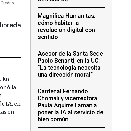
 Crédito
Magnifica Humanitas:
cómo habitar la
librada
revolución digital con
sentido
Asesor de la Santa Sede
Paolo Benanti, en la UC:
“La tecnología necesita
una dirección moral”
. En
ionó la
Cardenal Fernando
n
Chomali y vicerrectora
e IA, en
Paula Aguirre llaman a
tas en
poner la IA al servicio del
bien común