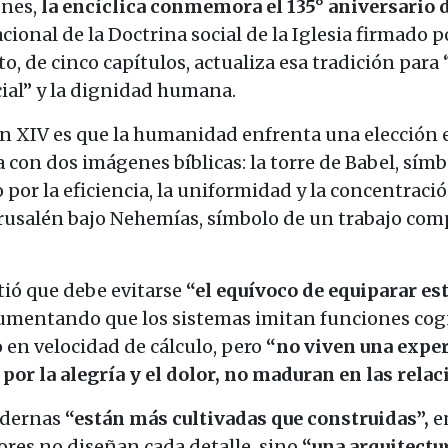
unes,
la encíclica conmemora el 135° aniversario 
cional de la Doctrina social de la Iglesia firmado 
, de cinco capítulos, actualiza esa tradición para 
cial” y la dignidad humana.
ón XIV es que la humanidad enfrenta una elección 
a con dos imágenes bíblicas: la torre de Babel, sím
por la eficiencia, la uniformidad y la concentraci
Jerusalén bajo Nehemías, símbolo de un trabajo com
rtió que debe evitarse
“el equívoco de equiparar es
umentando que los sistemas imitan funciones cog
en velocidad de cálculo, pero
“no viven una exper
por la alegría y el dolor, no maduran en las relac
odernas
“están más cultivadas que construidas”,
e
dores no diseñan cada detalle, sino
“una arquitectu