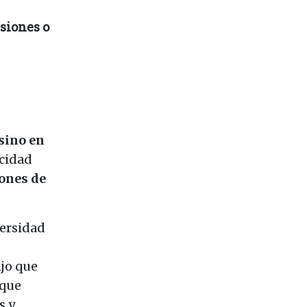
siones o
 sino en
acidad
iones de
versidad
ijo que
 que
s y