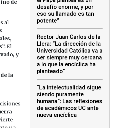
mino de
desafío enorme, y por
eso su llamado es tan
potente”
s al
s
Rector Juan Carlos de la
ales,
Llera: “La dirección de la
s”.
El
Universidad Católica va a
vado, y
ser siempre muy cercana
a lo que la encíclica ha
planteado”
de la
“La intelectualidad sigue
siendo puramente
humana”: Las reflexiones
ecisiones
de académicos UC ante
uerra
nueva encíclica
ierte
ato y a