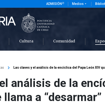
ADMISIÓN
Medios
arrow_drop_down
Biblio
Cultura
Comunidad
Espe
keyboard_arrow_right
tas
Las claves y el análisis de la encíclica del Papa León XIV q
el análisis de la encí
 llama a “desarmar” 