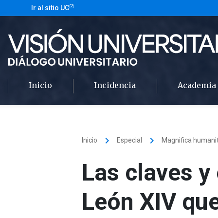
Ir al sitio UC
Inicio
Incidencia
Academia
keyboard_arrow_right
keyboard_arrow_right
Inicio
Especial
Magnifica humani
Las claves y 
León XIV que