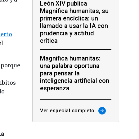
León XIV publica
Magnifica humanitas, su
primera encíclica: un
llamado a usar la IA con
prudencia y actitud
berto
crítica
el
Magnifica humanitas:
, porque
una palabra oportuna
para pensar la
inteligencia artificial con
mbitos
esperanza
lo
Ver especial completo
arrow_forward
la