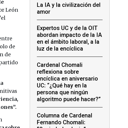
de
La IA y la civilización del
por León
amor
“el
Expertos UC y de la OIT
abordan impacto de la IA
entre
en el ámbito laboral, a la
bolo de
luz de la encíclica
ón de
partido
Cardenal Chomali
reflexiona sobre
encíclica en aniversario
ta
UC: “¿Qué hay en la
nitivas
persona que ningún
iencia,
algoritmo puede hacer?”
iones”.
Columna de Cardenal
n
Fernando Chomali:
ra sobre