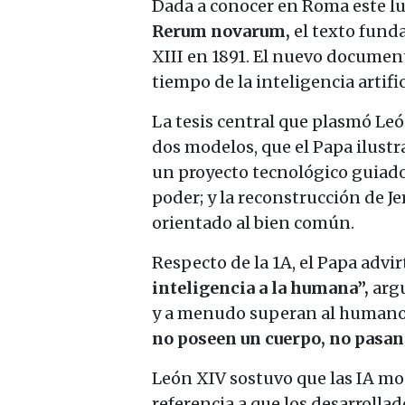
Dada a conocer en Roma este l
Rerum novarum,
el texto funda
XIII en 1891. El nuevo documento
tiempo de la inteligencia artifi
La tesis central que plasmó Le
dos modelos, que el Papa ilustr
un proyecto tecnológico guiado 
poder; y la reconstrucción de 
orientado al bien común.
Respecto de la 1A, el Papa advi
inteligencia a la humana”,
arg
y a menudo superan al humano 
no poseen un cuerpo, no pasan 
León XIV sostuvo que las IA m
referencia a que los desarrolla