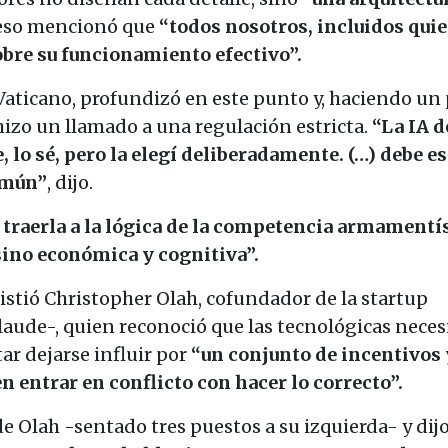
 eso mencionó que
“todos nosotros, incluidos quie
bre su funcionamiento efectivo”.
Vaticano, profundizó en este punto y, haciendo un 
 hizo un llamado a una regulación estricta.
“La IA d
, lo sé, pero la elegí deliberadamente. (…) debe es
común”
, dijo.
 traerla a la lógica de la competencia armamentís
 sino económica y cognitiva”.
istió Christopher Olah, cofundador de la startup
laude-, quien reconoció que las tecnológicas neces
ar dejarse influir por
“un conjunto de incentivos 
n entrar en conflicto con hacer lo correcto”.
de Olah -sentado tres puestos a su izquierda- y dij