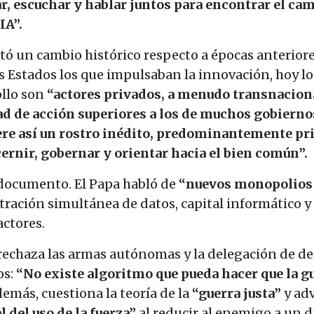
r, escuchar y hablar juntos para encontrar el ca
IA”.
ató un cambio histórico respecto a épocas anteriore
s Estados los que impulsaban la innovación, hoy lo
ollo son
“actores privados, a menudo transnacion
ad de acción superiores a los de muchos gobierno
re así un rostro inédito, predominantemente pri
cernir, gobernar y orientar hacia el bien común”.
l documento. El Papa habló de
“nuevos monopolios 
tración simultánea de datos, capital informático y
ctores.
ca rechaza las armas autónomas y la delegación de d
os:
“No existe algoritmo que pueda hacer que la g
emás, cuestiona la teoría de la
“guerra justa”
y adv
l del uso de la fuerza”
al reducir al enemigo a un d