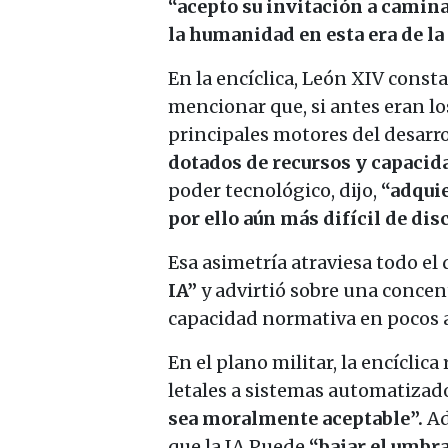
“acepto su invitación a camina
la humanidad en esta era de la 
En la encíclica, León XIV const
mencionar que, si antes eran lo
principales motores del desarr
dotados de recursos y capacid
poder tecnológico, dijo,
“adquie
por ello aún más difícil de dis
Esa asimetría atraviesa todo e
IA”
y advirtió sobre una concen
capacidad normativa en pocos a
En el plano militar, la encícli
letales a sistemas automatizad
sea moralmente aceptable”.
Ad
que la IA Puede
“bajar el umbra