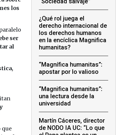
“Sociedad salvaje”
nes los
¿Qué rol juega el
derecho internacional de
paralelo
los derechos humanos
ebe ser
en la encíclica Magnifica
tar al
humanitas?
“Magnífica humanitas”:
tica,
apostar por lo valioso
“Magnifica humanitas”:
una lectura desde la
itan
universidad
y
Martín Cáceres, director
de NODO IA UC: “Lo que
o que
el Papa plantea es un