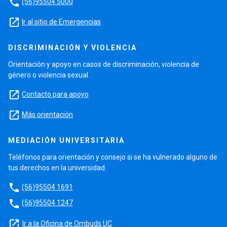
phone
(56)95504 5000
launch
Ir al sitio de Emergencias
DISCRIMINACIÓN Y VIOLENCIA
Orientación y apoyo en casos de discriminación, violencia de
género o violencia sexual.
launch
Contacto para apoyo
launch
Más orientación
MEDIACIÓN UNIVERSITARIA
Teléfonos para orientación y consejo si se ha vulnerado alguno de
tus derechos en la universidad.
phone
(56)95504 1691
phone
(56)95504 1247
launch
Ir a la Oficina de Ombuds UC