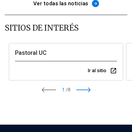
Ver todas las noticias
arrow_forward
SITIOS DE INTERÉS
Pastoral UC
launch
Ir al sitio
1
/
8