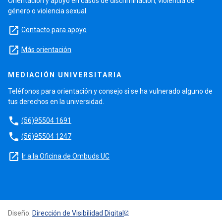
Orientación y apoyo en casos de discriminación, violencia de
género o violencia sexual.
launch
Contacto para apoyo
launch
Más orientación
MEDIACIÓN UNIVERSITARIA
Teléfonos para orientación y consejo si se ha vulnerado alguno de
tus derechos en la universidad.
phone
(56)95504 1691
phone
(56)95504 1247
launch
Ir a la Oficina de Ombuds UC
Diseño:
Dirección de Visibilidad Digital