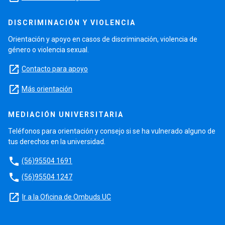
DISCRIMINACIÓN Y VIOLENCIA
Orientación y apoyo en casos de discriminación, violencia de
género o violencia sexual.
launch
Contacto para apoyo
launch
Más orientación
MEDIACIÓN UNIVERSITARIA
Teléfonos para orientación y consejo si se ha vulnerado alguno de
tus derechos en la universidad.
phone
(56)95504 1691
phone
(56)95504 1247
launch
Ir a la Oficina de Ombuds UC