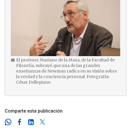
El profesor Mariano de la Maza, de la Facultad de
photo_camera
Filosofía, subrayó que una de las grandes
enseñanzas de Newman radica en su visión sobre
la verdad y la conciencia personal. Fotografía:
César Dellepiane.
Comparte esta publicación