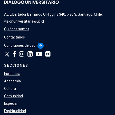
Av. Libertador Bernardo O’Higgins 340, piso 3, Santiago, Chile.
visionuniversitaria@uc.cl
Quiénes somos
Contáctanos
Condiciones de uso
arrow_forward
SECCIONES
Incidencia
Academia
Cultura
Comunidad
Especial
Espiritualidad