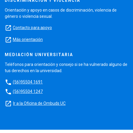
DISCRIMINACIÓN Y VIOLENCIA
Orientación y apoyo en casos de discriminación, violencia de
género o violencia sexual.
launch
Contacto para apoyo
launch
Más orientación
MEDIACIÓN UNIVERSITARIA
Teléfonos para orientación y consejo si se ha vulnerado alguno de
tus derechos en la universidad.
phone
(56)95504 1691
phone
(56)95504 1247
launch
Ir a la Oficina de Ombuds UC