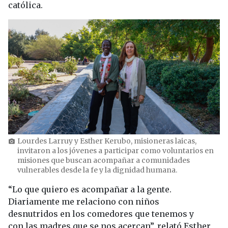
católica.
Lourdes Larruy y Esther Kerubo, misioneras laicas,
photo_camera
invitaron a los jóvenes a participar como voluntarios en
misiones que buscan acompañar a comunidades
vulnerables desde la fe y la dignidad humana.
“Lo que quiero es acompañar a la gente.
Diariamente me relaciono con niños
desnutridos en los comedores que tenemos y
con las madres que se nos acercan”, relató Esther