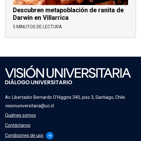
Descubren metapoblación de ranita de
Darwin en Villarrica
5 MINUTOS DE LECTURA
Av. Libertador Bernardo O’Higgins 340, piso 3, Santiago, Chile.
visionuniversitaria@uc.cl
Quiénes somos
Contáctanos
Condiciones de uso
arrow_forward