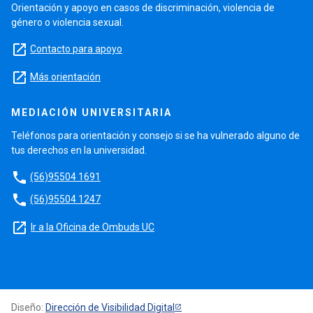
Orientación y apoyo en casos de discriminación, violencia de
género o violencia sexual.
launch
Contacto para apoyo
launch
Más orientación
MEDIACIÓN UNIVERSITARIA
Teléfonos para orientación y consejo si se ha vulnerado alguno de
tus derechos en la universidad.
phone
(56)95504 1691
phone
(56)95504 1247
launch
Ir a la Oficina de Ombuds UC
Diseño:
Dirección de Visibilidad Digital