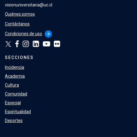
visionuniversitaria@uc.cl
Quiénes somos
Contáctanos
Condiciones de uso
arrow_forward
SECCIONES
Incidencia
Academia
Cultura
Comunidad
Especial
Espiritualidad
Deportes