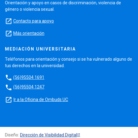
Orientación y apoyo en casos de discriminación, violencia de
género o violencia sexual.
launch
Contacto para apoyo
launch
Más orientación
MEDIACIÓN UNIVERSITARIA
Teléfonos para orientación y consejo si se ha vulnerado alguno de
tus derechos en la universidad.
phone
(56)95504 1691
phone
(56)95504 1247
launch
Ir a la Oficina de Ombuds UC
Diseño:
Dirección de Visibilidad Digital