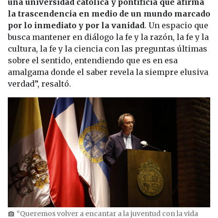
una universidad católica y pontificia que afirma
la trascendencia en medio de un mundo marcado
por lo inmediato y por la vanidad
. Un espacio que
busca mantener en diálogo la fe y la razón, la fe y la
cultura, la fe y la ciencia con las preguntas últimas
sobre el sentido, entendiendo que es en esa
amalgama donde el saber revela la siempre elusiva
verdad”, resaltó.
“Queremos volver a encantar a la juventud con la vida
photo_camera