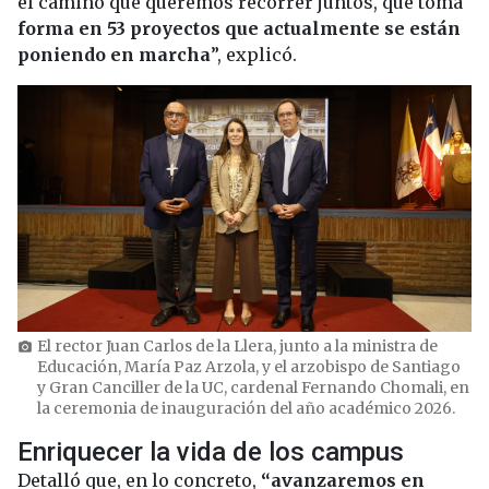
el camino que queremos recorrer juntos, que toma
forma en 53 proyectos que actualmente se están
poniendo en marcha
”, explicó.
El rector Juan Carlos de la Llera, junto a la ministra de
photo_camera
Educación, María Paz Arzola, y el arzobispo de Santiago
y Gran Canciller de la UC, cardenal Fernando Chomali, en
la ceremonia de inauguración del año académico 2026.
Enriquecer la vida de los campus
Detalló que, en lo concreto,
“avanzaremos en