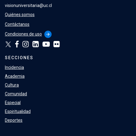
visionuniversitaria@uc.cl
Quiénes somos
Contáctanos
Condiciones de uso
arrow_forward
SECCIONES
Incidencia
Academia
Cultura
Comunidad
Especial
Espiritualidad
Deportes