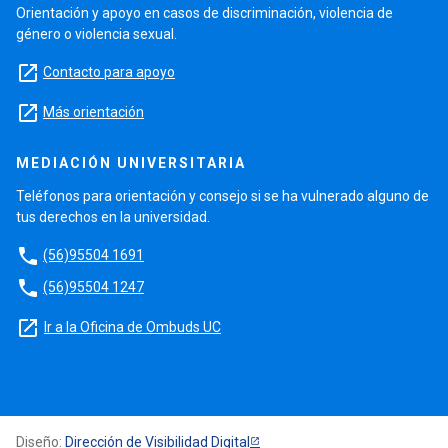
Orientación y apoyo en casos de discriminación, violencia de
género o violencia sexual.
launch
Contacto para apoyo
launch
Más orientación
MEDIACIÓN UNIVERSITARIA
Teléfonos para orientación y consejo si se ha vulnerado alguno de
tus derechos en la universidad.
phone
(56)95504 1691
phone
(56)95504 1247
launch
Ir a la Oficina de Ombuds UC
Diseño:
Dirección de Visibilidad Digital