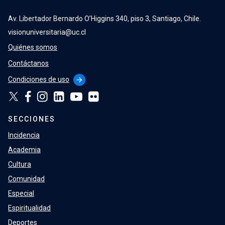
Av. Libertador Bernardo O’Higgins 340, piso 3, Santiago, Chile.
visionuniversitaria@uc.cl
Quiénes somos
Contáctanos
Condiciones de uso
arrow_forward
SECCIONES
Incidencia
Academia
Cultura
Comunidad
Especial
Espiritualidad
Deportes