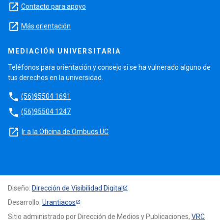
launch
Contacto para apoyo
launch
Más orientación
MEDIACIÓN UNIVERSITARIA
Teléfonos para orientación y consejo si se ha vulnerado alguno de
tus derechos en la universidad.
phone
(56)95504 1691
phone
(56)95504 1247
launch
Ir a la Oficina de Ombuds UC
Diseño:
Dirección de Visibilidad Digital
Desarrollo:
Urantiacos
Sitio administrado por Dirección de Medios y Publicaciones,
VRC