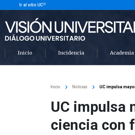
Ir al sitio UC
Inicio
Incidencia
Academia
keyboard_arrow_right
keyboard_arrow_right
Inicio
Noticias
UC impulsa mayor 
UC impulsa 
ciencia con 