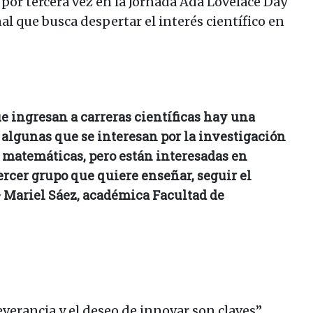
 por tercera vez en la Jornada Ada Lovelace Day
al que busca despertar el interés científico en
ue ingresan a carreras científicas hay una
algunas que se interesan por la investigación
as matemáticas, pero están interesadas en
tercer grupo que quiere enseñar, seguir el
– Mariel Sáez, académica Facultad de
everancia y el deseo de innovar son claves”,