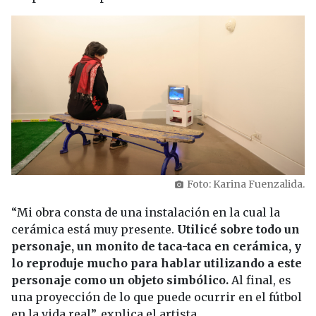
Foto: Karina Fuenzalida.
photo_camera
“Mi obra consta de una instalación en la cual la
cerámica está muy presente.
Utilicé sobre todo un
personaje, un monito de taca-taca en cerámica, y
lo reproduje mucho para hablar utilizando a este
personaje como un objeto simbólico.
Al final, es
una proyección de lo que puede ocurrir en el fútbol
en la vida real”, explica el artista.