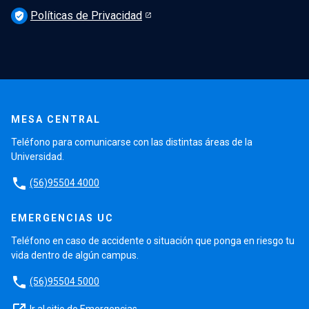
Políticas de Privacidad
verified_user
MESA CENTRAL
Teléfono para comunicarse con las distintas áreas de la
Universidad.
phone
(56)95504 4000
EMERGENCIAS UC
Teléfono en caso de accidente o situación que ponga en riesgo tu
vida dentro de algún campus.
phone
(56)95504 5000
Ir al sitio de Emergencias