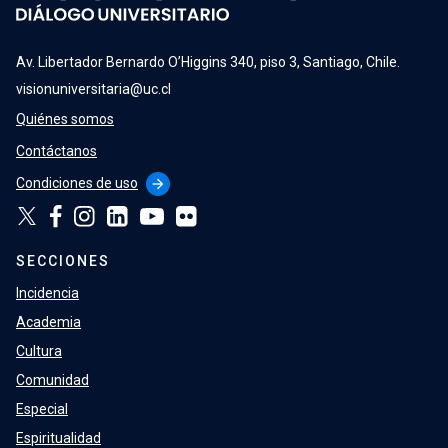
Av. Libertador Bernardo O’Higgins 340, piso 3, Santiago, Chile.
visionuniversitaria@uc.cl
Quiénes somos
Contáctanos
Condiciones de uso
arrow_forward
SECCIONES
Incidencia
Academia
Cultura
Comunidad
Especial
Espiritualidad