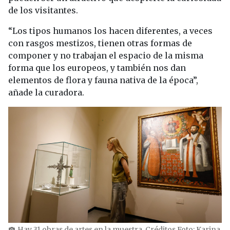
de los visitantes.
“Los tipos humanos los hacen diferentes, a veces
con rasgos mestizos, tienen otras formas de
componer y no trabajan el espacio de la misma
forma que los europeos, y también nos dan
elementos de flora y fauna nativa de la época”,
añade la curadora.
Hay 31 obras de artes en la muestra. Créditos Foto: Karina
photo_camera