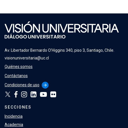
Av. Libertador Bernardo O’Higgins 340, piso 3, Santiago, Chile.
visionuniversitaria@uc.cl
Quiénes somos
Contáctanos
Condiciones de uso
arrow_forward
SECCIONES
Incidencia
Academia