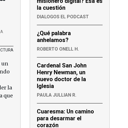
misionero digital? Esa es
la cuestión
DIALOGOS EL PODCAST
EA
¿Qué palabra
anhelamos?
ROBERTO ONELL H.
LECTURA
, un
Cardenal San John
undo
Henry Newman, un
nuevo doctor de la
Iglesia
er la
a que
PAULA JULLIAN R.
Cuaresma: Un camino
para desarmar el
corazón