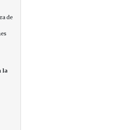
ura de
nes
 la