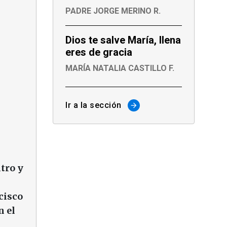
PADRE JORGE MERINO R.
Dios te salve María, llena
eres de gracia
MARÍA NATALIA CASTILLO F.
Ir a la sección
arrow_forward
tro y
cisco
n el