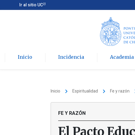
Ir al sitio UC
Inicio
Incidencia
Academia
keyboard_arrow_right
keyboard_arrow_right
keyboard
Inicio
Espiritualidad
Fe y razón
FE Y RAZÓN
El Pacto Educ