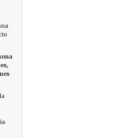
una
cio
rsona
ces,
ones
da
ia