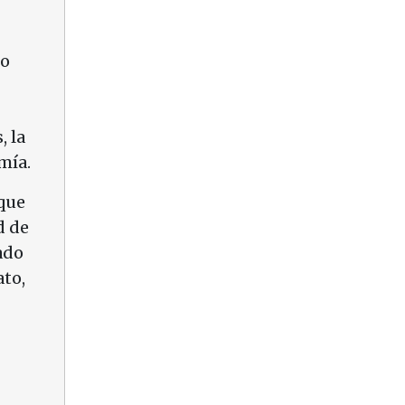
mo
, la
omía.
 que
d de
ado
ato,