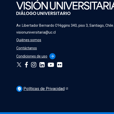
Av. Libertador Bernardo O’Higgins 340, piso 3, Santiago, Chile
visionuniversitaria@uc.cl
Quiénes somos
Contáctanos
Condiciones de uso
arrow_forward
Políticas de Privacidad
verified_user