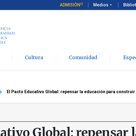
ADMISIÓN
Medios
arrow_drop_down
Biblio
Cultura
Comunidad
Espe
_arrow_right
El Pacto Educativo Global: repensar la educación para construi
ativo Global: repensar l