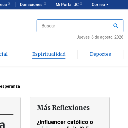
teca
Donaciones
Mi Portal UC
Correo
arrow_drop_down
Jueves
, 6 de agosto, 2026
cial
Espiritualidad
Deportes
r esperanza
Más Reflexiones
a
¿Influencer católico o