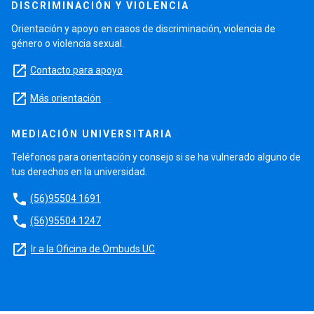
DISCRIMINACIÓN Y VIOLENCIA
Orientación y apoyo en casos de discriminación, violencia de
género o violencia sexual.
launch
Contacto para apoyo
launch
Más orientación
MEDIACIÓN UNIVERSITARIA
Teléfonos para orientación y consejo si se ha vulnerado alguno de
tus derechos en la universidad.
phone
(56)95504 1691
phone
(56)95504 1247
launch
Ir a la Oficina de Ombuds UC