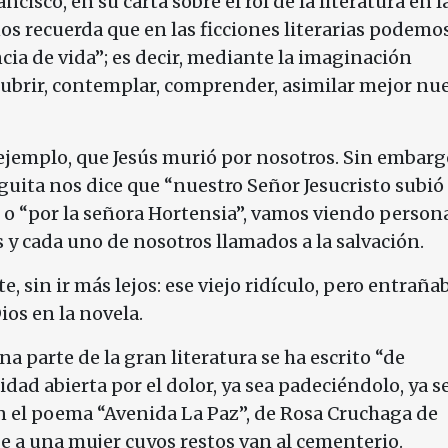
cisco, en su carta sobre el rol de la literatura en l
os recuerda que en las ficciones literarias podemo
ia de vida”; es decir, mediante la imaginación
cubrir, contemplar, comprender, asimilar mejor nu
ejemplo, que Jesús murió por nosotros. Sin embarg
ita nos dice que “nuestro Señor Jesucristo subió 
” o “por la señora Hortensia”, vamos viendo person
 y cada uno de nosotros llamados a la salvación.
e, sin ir más lejos: ese viejo ridículo, pero entrañab
os en la novela.
a parte de la gran literatura se ha escrito “de
dad abierta por el dolor, ya sea padeciéndolo, ya s
 el poema “Avenida La Paz”, de Rosa Cruchaga de
e a una mujer cuyos restos van al cementerio.