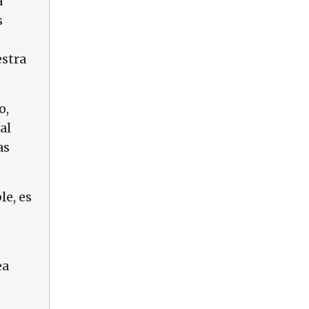
a
s
estra
o,
al
as
le, es
ea