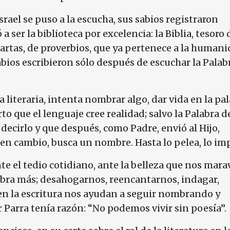
ael se puso a la escucha, sus sabios registraron
 a ser la biblioteca por excelencia: la Biblia, tesoro 
artas, de proverbios, que ya pertenece a la humani
ios escribieron sólo después de escuchar la Palabr
 literaria, intenta nombrar algo, dar vida en la pa
rto que el lenguaje cree realidad; salvo la Palabra d
decirlo y que después, como Padre, envió al Hijo,
 en cambio, busca un nombre. Hasta lo pelea, lo imp
e el tedio cotidiano, ante la belleza que nos marav
bra más; desahogarnos, reencantarnos, indagar,
o en la escritura nos ayudan a seguir nombrando y
 Parra tenía razón: “No podemos vivir sin poesía”.