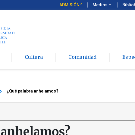
ADMISIÓN
Medios
arrow_drop_down
Biblio
Cultura
Comunidad
Espe
_arrow_right
¿Qué palabra anhelamos?
 anhelamos?