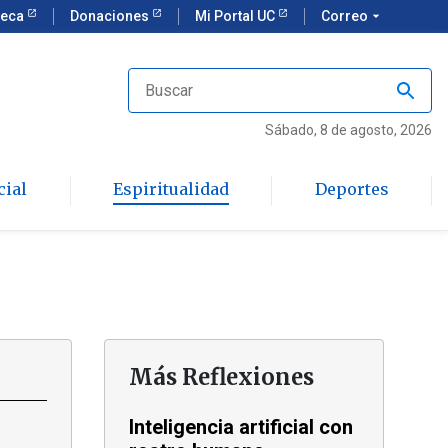
teca
Donaciones
Mi Portal UC
Correo
arrow_drop_down
Sábado
, 8 de agosto, 2026
cial
Espiritualidad
Deportes
Más Reflexiones
Inteligencia artificial con