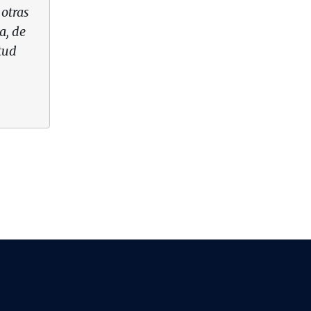
 otras
a, de
tud