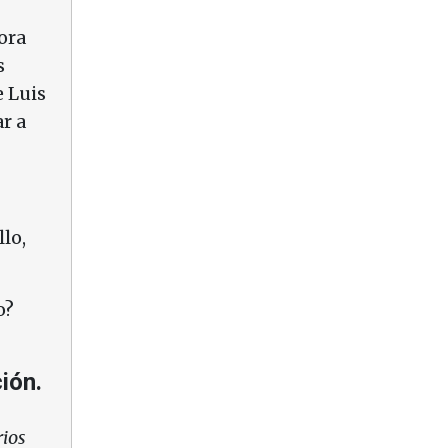
ora
s
e Luis
ar a
lo,
o?
ión.
rios