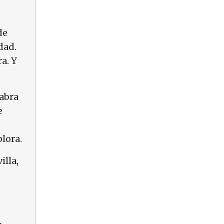
de
dad.
a. Y
labra
e
lora.
illa,