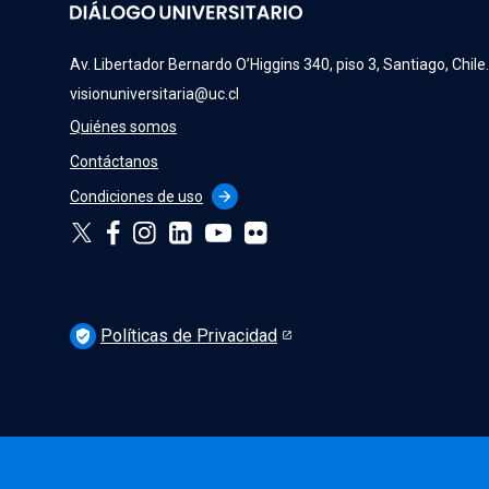
Av. Libertador Bernardo O’Higgins 340, piso 3, Santiago, Chile
visionuniversitaria@uc.cl
Quiénes somos
Contáctanos
Condiciones de uso
arrow_forward
Políticas de Privacidad
verified_user