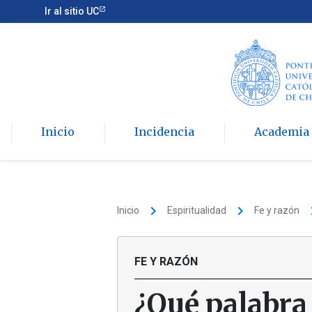
Ir al sitio UC
Inicio
Incidencia
Academia
keyboard_arrow_right
keyboard_arrow_right
keyboard
Inicio
Espiritualidad
Fe y razón
FE Y RAZÓN
¿Qué palabra