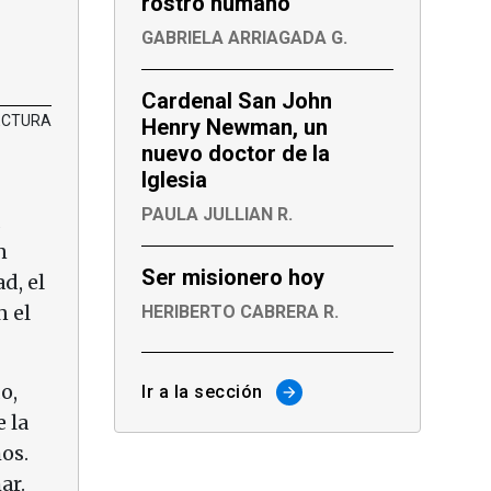
rostro humano
GABRIELA ARRIAGADA G.
Cardenal San John
LECTURA
Henry Newman, un
nuevo doctor de la
Iglesia
PAULA JULLIAN R.
n
Ser misionero hoy
d, el
n el
HERIBERTO CABRERA R.
o,
Ir a la sección
arrow_forward
 la
os.
ar.