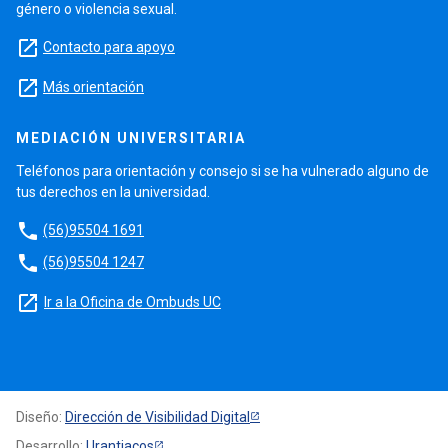
género o violencia sexual.
launch
Contacto para apoyo
launch
Más orientación
MEDIACIÓN UNIVERSITARIA
Teléfonos para orientación y consejo si se ha vulnerado alguno de
tus derechos en la universidad.
phone
(56)95504 1691
phone
(56)95504 1247
launch
Ir a la Oficina de Ombuds UC
Diseño:
Dirección de Visibilidad Digital
Desarrollo:
Urantiacos