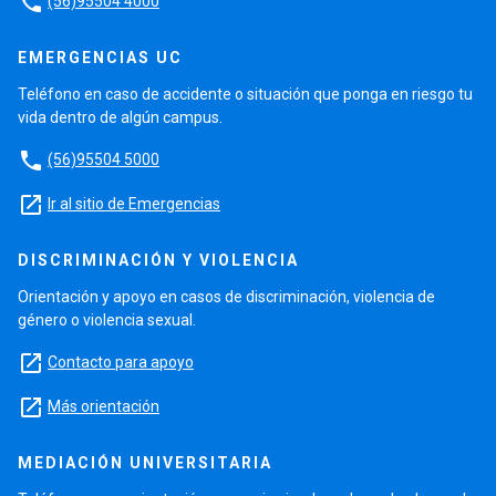
phone
(56)95504 4000
EMERGENCIAS UC
Teléfono en caso de accidente o situación que ponga en riesgo tu
vida dentro de algún campus.
phone
(56)95504 5000
launch
Ir al sitio de Emergencias
DISCRIMINACIÓN Y VIOLENCIA
Orientación y apoyo en casos de discriminación, violencia de
género o violencia sexual.
launch
Contacto para apoyo
launch
Más orientación
MEDIACIÓN UNIVERSITARIA