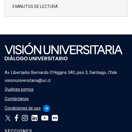
3 MINUTOS DE LECTURA
Av. Libertador Bernardo O’Higgins 340, piso 3, Santiago, Chile.
visionuniversitaria@uc.cl
Quiénes somos
Contáctanos
Condiciones de uso
arrow_forward
SECCIONES