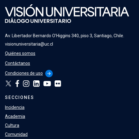
Av. Libertador Bernardo O’Higgins 340, piso 3, Santiago, Chile.
visionuniversitaria@uc.cl
Quiénes somos
Contáctanos
Condiciones de uso
arrow_forward
SECCIONES
Incidencia
Academia
Cultura
Comunidad