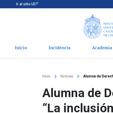
Ir al sitio UC
Inicio
Incidencia
Academia
keyboard_arrow_right
keyboard_arrow_right
Inicio
Noticias
Alumna de Derecho
Alumna de De
“La inclusió