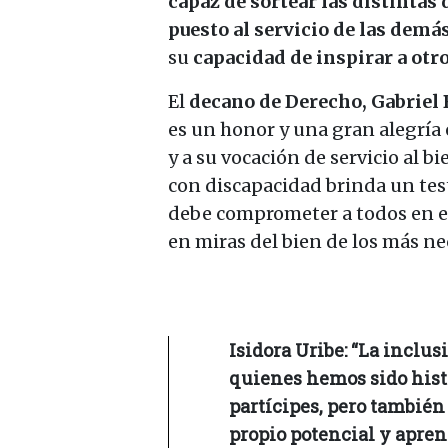
capaz de sortear las distintas 
puesto al servicio de las demá
su
capacidad de inspirar a otr
El
decano de Derecho, Gabriel
es un honor y una gran alegría 
y a su vocación de servicio al b
con discapacidad brinda un te
debe comprometer a todos en el c
en miras del bien de los más ne
Isidora Uribe: “La inclu
quienes hemos sido hist
partícipes, pero también
propio potencial y apren