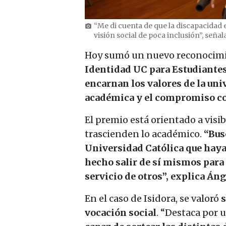
“Me di cuenta de que la discapacidad 
photo_camera
visión social de poca inclusión”, señala
Hoy sumó un nuevo reconocimie
Identidad UC para Estudiante
encarnan los valores de la univ
académica y el compromiso co
El premio está orientado a visib
trascienden lo académico.
“Bus
Universidad Católica que haya
hecho salir de sí mismos para
servicio de otros”, explica Áng
En el caso de Isidora, se valoró
s
vocación social
. “Destaca por 