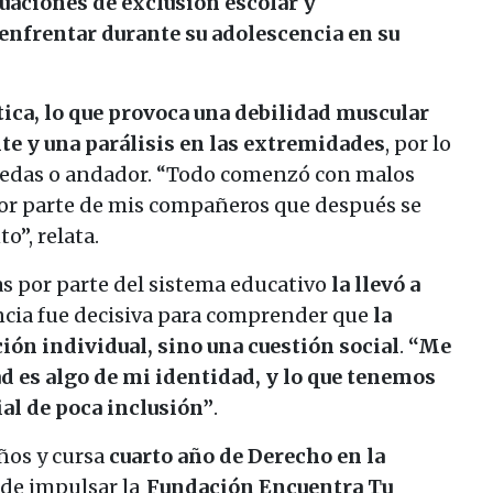
tuaciones de exclusión escolar y
enfrentar durante su adolescencia en su
tica, lo que provoca una debilidad muscular
te y una parálisis en las extremidades
, por lo
ruedas o andador. “Todo comenzó con malos
por parte de mis compañeros que después se
o”, relata.
as por parte del sistema educativo
la llevó a
encia fue decisiva para comprender que
la
ión individual, sino una cuestión social
.
“Me
ad es algo de mi identidad, y lo que tenemos
ial de poca inclusión”
.
ños y cursa
cuarto año de Derecho en la
 de impulsar la
Fundación Encuentra Tu