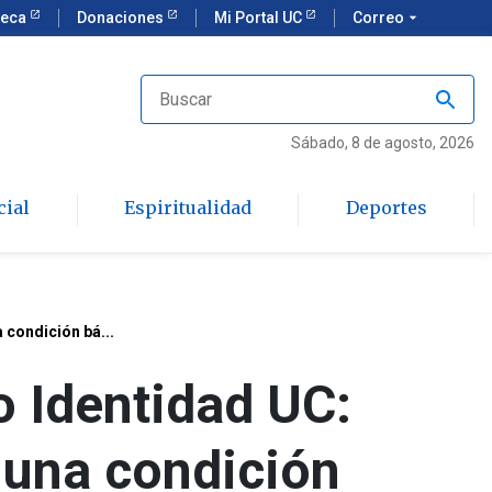
teca
Donaciones
Mi Portal UC
Correo
arrow_drop_down
Sábado
, 8 de agosto, 2026
cial
Espiritualidad
Deportes
 condición bá...
 Identidad UC:
o una condición