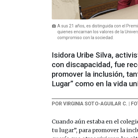
A sus 21 años, es distinguida con el Prem
photo_camera
quienes encarnan los valores de la Univers
compromiso con la sociedad.
Isidora Uribe Silva, activ
con discapacidad, fue re
promover la inclusión, ta
Lugar” como en la vida uni
POR VIRGINIA SOTO-AGUILAR C. | F
Cuando aún estaba en el coleg
tu lugar”, para promover la in