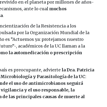
evivido en el planeta por millones de años-
ecanismos, ante lo cual
muchos
ia
.
cientización de la Resistencia a los
lsada por la Organización Mundial de la
ño es “Actuemos ya: protejamos nuestro
uturo”-, académicos de la UC llaman a la
omo la automedicación o prescripción
país es preocupante, advierte
la Dra. Patricia
e Microbiología y Parasitología de la UC
:
onde el uso de antimicrobianos seguirá
vigilancia y el uso responsable, la
a de las principales causas de muerte al