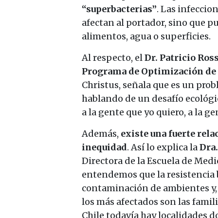
“superbacterias”
. Las infecci
afectan al portador, sino que p
alimentos, agua o superficies.
Al respecto, el
Dr. Patricio Ros
Programa de Optimización de
Christus, señala que es un prob
hablando de un desafío ecológi
a la gente que yo quiero, a la g
Además,
existe una fuerte rela
inequidad
. Así lo explica la
Dra
Directora de la Escuela de Medi
entendemos que la resistencia 
contaminación de ambientes y,
los más afectados son las fami
Chile todavía hay localidades d