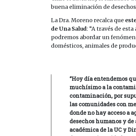
buena eliminación de desechos
La Dra. Moreno recalca que
est
de Una Salud
: “A través de est
podremos abordar un fenómeno 
domésticos, animales de producc
“Hoy día entendemos que 
muchísimo a la contami
contaminación, por supue
las comunidades con men
donde no hay acceso a a
desechos humanos y de a
académica de la UC y Dir