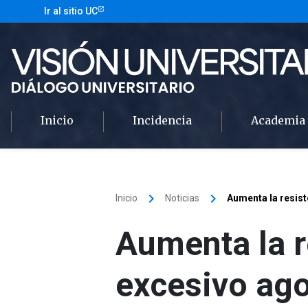
Ir al sitio UC
Inicio
Incidencia
Academia
keyboard_arrow_right
keyboard_arrow_right
Inicio
Noticias
Aumenta la resist
Aumenta la r
excesivo ago