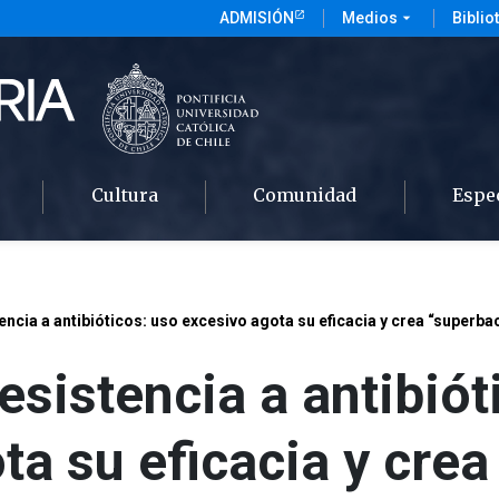
ADMISIÓN
Medios
arrow_drop_down
Biblio
Cultura
Comunidad
Espe
encia a antibióticos: uso excesivo agota su eficacia y crea “superba
esistencia a antibiót
ta su eficacia y crea