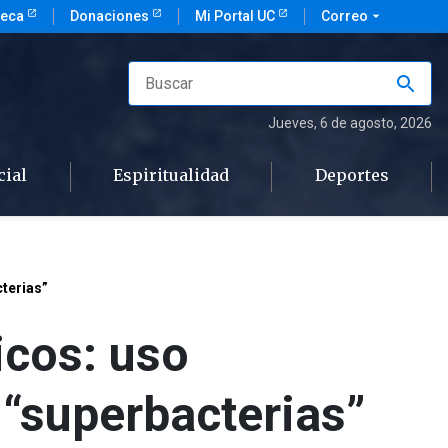
teca
Donaciones
Mi Portal UC
Correo
arrow_drop_down
Jueves
, 6 de agosto, 2026
cial
Espiritualidad
Deportes
cterias”
icos: uso
 “superbacterias”