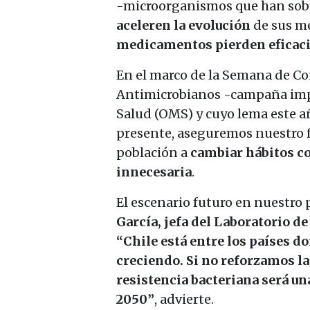
-microorganismos que han sobr
aceleren la evolución
de sus m
medicamentos pierden eficac
En el marco de la Semana de Con
Antimicrobianos -campaña impu
Salud (OMS) y cuyo lema este a
presente, aseguremos nuestro f
población a
cambiar hábitos c
innecesaria
.
El escenario futuro en nuestro 
García, jefa del Laboratorio d
“Chile está entre los países d
creciendo. Si no reforzamos la 
resistencia bacteriana será un
2050”
, advierte.