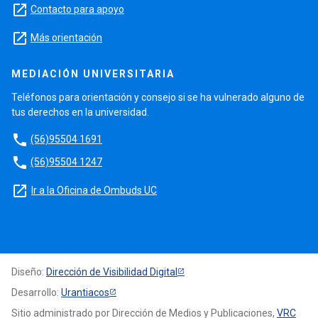
launch
Contacto para apoyo
launch
Más orientación
MEDIACIÓN UNIVERSITARIA
Teléfonos para orientación y consejo si se ha vulnerado alguno de
tus derechos en la universidad.
phone
(56)95504 1691
phone
(56)95504 1247
launch
Ir a la Oficina de Ombuds UC
Diseño:
Dirección de Visibilidad Digital
Desarrollo:
Urantiacos
Sitio administrado por Dirección de Medios y Publicaciones,
VRC