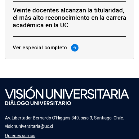
Veinte docentes alcanzan la titularidad,
el más alto reconocimiento en la carrera
académica en la UC
Ver especial completo
arrow_forward
Av. Libertador Bernardo O’Higgins 340, piso 3, Santiago, Chile.
visionuniversitaria@uc.cl
Quiénes somos