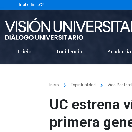
Ir al sitio UC
Inicio
Incidencia
Academia
keyboard_arrow_right
keyboard_arrow_right
Inicio
Espiritualidad
Vida Pastora
UC estrena v
primera gene