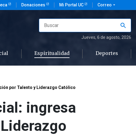
teca
Donaciones
Mi Portal UC
Correo
arrow_drop_down
Jueves
, 6 de agosto, 2026
cial
Espiritualidad
Deportes
ción por Talento y Liderazgo Católico
ial: ingresa
 Liderazgo