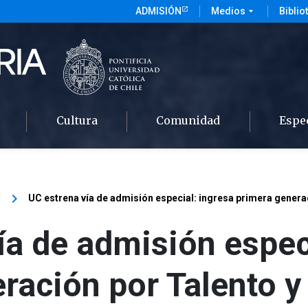
ADMISIÓN
Medios
arrow_drop_down
Biblio
Cultura
Comunidad
Espe
keyboard_arrow_right
l
UC estrena vía de admisión especial: ingresa primera genera
ía de admisión espec
ración por Talento y