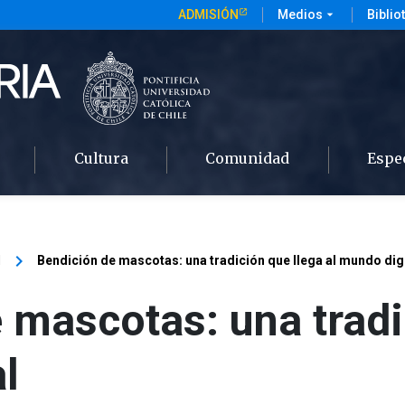
ADMISIÓN
Medios
arrow_drop_down
Biblio
Cultura
Comunidad
Espe
keyboard_arrow_right
l
Bendición de mascotas: una tradición que llega al mundo digi
 mascotas: una tradi
l