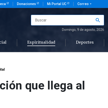
teca
Donaciones
Mi Portal UC
Correo
arrow_drop_down
Domingo
, 9 de agosto, 2026
cial
Espiritualidad
Deportes
tal
ción que llega al