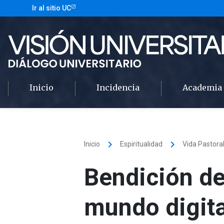
Ir al sitio UC
Inicio
Incidencia
Academia
keyboard_arrow_right
keyboard_arrow_right
Inicio
Espiritualidad
Vida Pastora
Bendición de
mundo digita