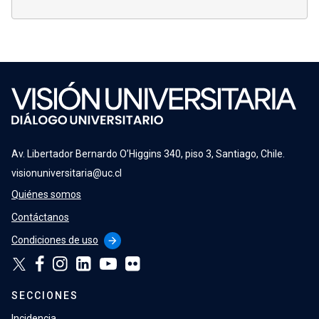
Av. Libertador Bernardo O’Higgins 340, piso 3, Santiago, Chile.
visionuniversitaria@uc.cl
Quiénes somos
Contáctanos
Condiciones de uso
arrow_forward
SECCIONES
Incidencia