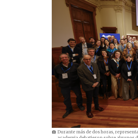
Durante más de dos horas, representant
photo_camera
academia debatieron sobre algunos de