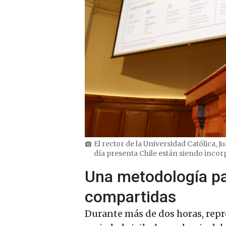
El rector de la Universidad Católica, J
photo_camera
día presenta Chile están siendo incor
Una metodología pa
compartidas
Durante más de dos horas, repre