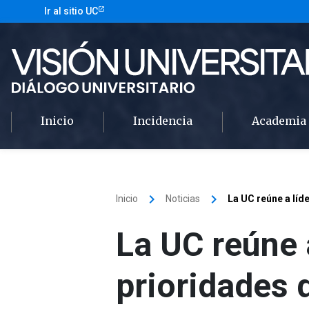
Ir al sitio UC
Inicio
Incidencia
Academia
keyboard_arrow_right
keyboard_arrow_right
Inicio
Noticias
La UC reúne a líde
La UC reúne a
prioridades 