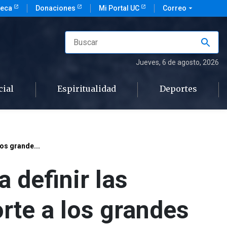
teca
Donaciones
Mi Portal UC
Correo
arrow_drop_down
Jueves
, 6 de agosto, 2026
cial
Espiritualidad
Deportes
los grande...
a definir las
rte a los grandes