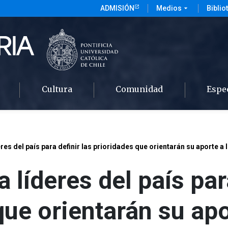
ADMISIÓN
Medios
arrow_drop_down
Biblio
Cultura
Comunidad
Espe
res del país para definir las prioridades que orientarán su aporte a 
 líderes del país par
que orientarán su apo