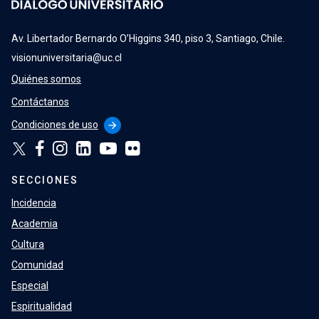
Av. Libertador Bernardo O’Higgins 340, piso 3, Santiago, Chile.
visionuniversitaria@uc.cl
Quiénes somos
Contáctanos
Condiciones de uso
arrow_forward
SECCIONES
Incidencia
Academia
Cultura
Comunidad
Especial
Espiritualidad