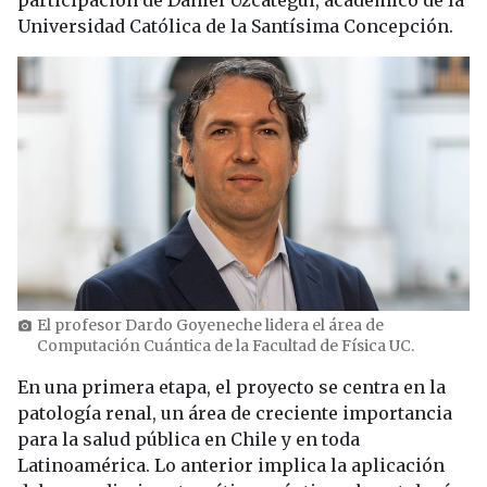
participación de Daniel Uzcátegui, académico de la
Universidad Católica de la Santísima Concepción.
El profesor Dardo Goyeneche lidera el área de
photo_camera
Computación Cuántica de la Facultad de Física UC.
En una primera etapa, el proyecto se centra en la
patología renal, un área de creciente importancia
para la salud pública en Chile y en toda
Latinoamérica. Lo anterior implica la aplicación