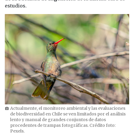
estudios.
Actualmente, el monitoreo ambiental y las evaluaciones
photo_camera
de biodiversidad en Chile se ven limitados por el análisis
lento y manual de grandes conjuntos de datos
procedentes de trampas fotográficas. Crédito foto:
Pexels.