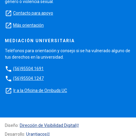
género o violencia sexual.
launch
Contacto para apoyo
launch
Más orientación
MEDIACIÓN UNIVERSITARIA
Teléfonos para orientación y consejo si se ha vulnerado alguno de
tus derechos en la universidad.
phone
(56)95504 1691
phone
(56)95504 1247
launch
Ir a la Oficina de Ombuds UC
Diseño:
Dirección de Visibilidad Digital
Desarrollo:
Urantiacos