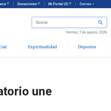
teca
Donaciones
Mi Portal UC
Correo
arrow_drop_down
Viernes
, 7 de agosto, 2026
cial
Espiritualidad
Deportes
torio une