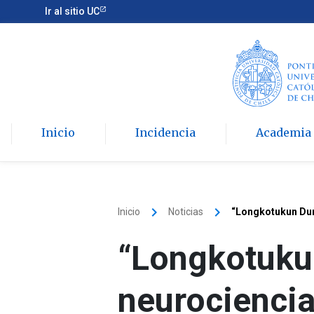
Ir al sitio UC
Inicio
Incidencia
Academia
keyboard_arrow_right
keyboard_arrow_right
Inicio
Noticias
“Longkotukun Dung
“Longkotuku
neurociencia