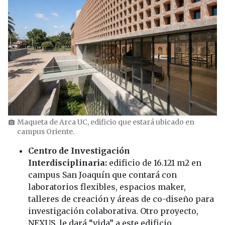
Maqueta de Arca UC, edificio que estará ubicado en
photo_camera
campus Oriente.
Centro de Investigación
Interdisciplinaria:
edificio de 16.121 m2 en
campus San Joaquín que contará con
laboratorios flexibles, espacios maker,
talleres de creación y áreas de co-diseño para
investigación colaborativa. Otro proyecto,
NEXUS, le dará “vida” a este edificio.