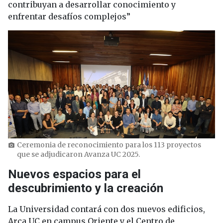
contribuyan a desarrollar conocimiento y
enfrentar desafíos complejos”
Ceremonia de reconocimiento para los 113 proyectos
photo_camera
que se adjudicaron Avanza UC 2025.
Nuevos espacios para el
descubrimiento y la creación
La Universidad contará con dos nuevos edificios,
Arca UC en campus Oriente y el Centro de