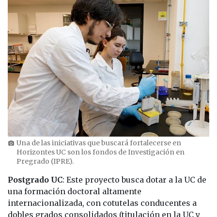
Una de las iniciativas que buscará fortalecerse en
photo_camera
Horizontes UC son los fondos de Investigación en
Pregrado (IPRE).
Postgrado UC
: Este proyecto busca dotar a la UC de
una formación doctoral altamente
internacionalizada, con cotutelas conducentes a
dobles grados consolidados (titulación en la UC y