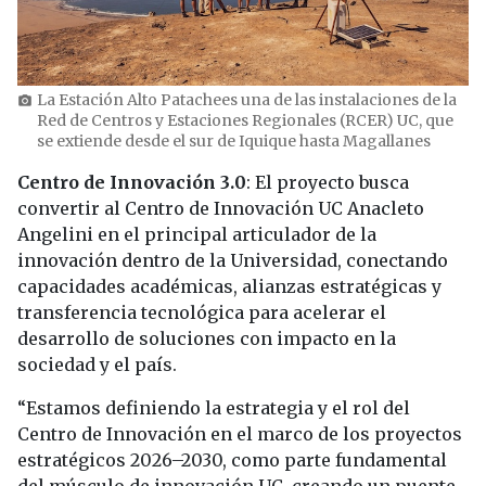
La Estación Alto Patachees una de las instalaciones de la
photo_camera
Red de Centros y Estaciones Regionales (RCER) UC, que
se extiende desde el sur de Iquique hasta Magallanes
Centro de Innovación 3.0
: El proyecto busca
convertir al Centro de Innovación UC Anacleto
Angelini en el principal articulador de la
innovación dentro de la Universidad, conectando
capacidades académicas, alianzas estratégicas y
transferencia tecnológica para acelerar el
desarrollo de soluciones con impacto en la
sociedad y el país.
“Estamos definiendo la estrategia y el rol del
Centro de Innovación en el marco de los proyectos
estratégicos 2026–2030, como parte fundamental
del músculo de innovación UC, creando un puente