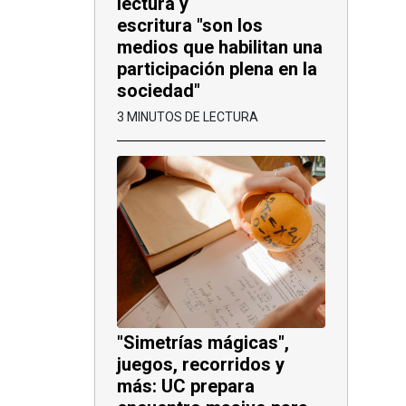
lectura y
escritura "son los
medios que habilitan una
participación plena en la
sociedad"
3 MINUTOS DE LECTURA
"Simetrías mágicas",
juegos, recorridos y
más: UC prepara