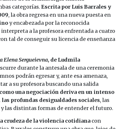
bas categorías.
Escrita por Luis Barrales y
009
, la obra regresa en una nueva puesta en
Pino
y encabezada por la reconocida
n interpreta a la profesora enfrentada a cuatro
con tal de conseguir su licencia de enseñanza
a Elena Sergueievna
, de Ludmila
ranscurre durante la antesala de una ceremonia
umnos podrán egresar y, ante esa amenaza,
tar a su profesora buscando una salida
como una negociación deriva en un intenso
las profundas desigualdades sociales
, las
y las distintas formas de entender el futuro.
a crudeza de la violencia cotidiana
con
ca, Barrales construye una obra que, lejos de