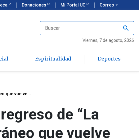
teca
Donaciones
Mi Portal UC
Correo
arrow_drop_down
Viernes
, 7 de agosto, 2026
cial
Espiritualidad
Deportes
o que vuelve...
 regreso de “La
ráneo que vuelve