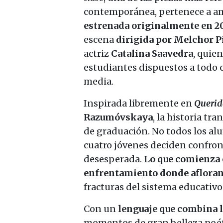
contemporánea, pertenece a am
estrenada originalmente en 2
escena
dirigida por Melchor 
actriz
Catalina Saavedra
, quie
estudiantes dispuestos a todo 
media.
Inspirada libremente en
Querid
Razumóvskaya
, la historia t
de graduación. No todos los al
cuatro jóvenes deciden confron
desesperada.
Lo que comienza 
enfrentamiento donde afloran 
fracturas del sistema educativo 
Con un
lenguaje que combina l
momentos de gran belleza poéti