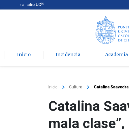
Ir al sitio UC
Inicio
Incidencia
Academia
keyboard_arrow_right
keyboard_arrow_right
Inicio
Cultura
Catalina Saavedra 
Catalina Saa
mala clase”,