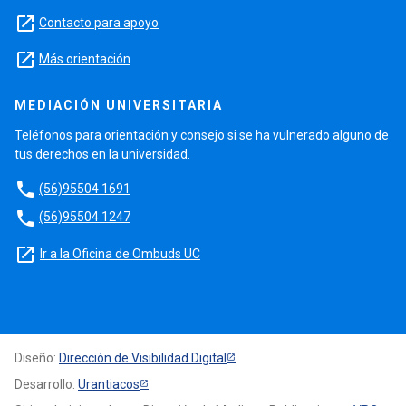
launch
Contacto para apoyo
launch
Más orientación
MEDIACIÓN UNIVERSITARIA
Teléfonos para orientación y consejo si se ha vulnerado alguno de
tus derechos en la universidad.
phone
(56)95504 1691
phone
(56)95504 1247
launch
Ir a la Oficina de Ombuds UC
Diseño:
Dirección de Visibilidad Digital
Desarrollo:
Urantiacos