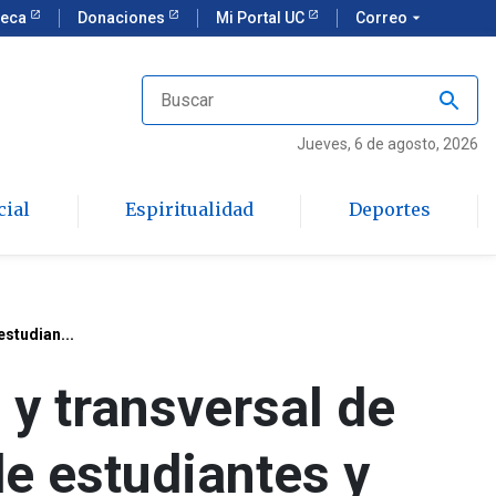
teca
Donaciones
Mi Portal UC
Correo
arrow_drop_down
Jueves
, 6 de agosto, 2026
cial
Espiritualidad
Deportes
estudian...
 y transversal de
 de estudiantes y