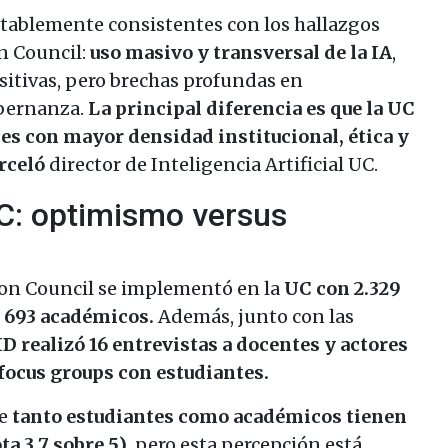
otablemente consistentes con los hallazgos
n Council:
uso masivo y transversal de la IA
,
itivas, pero brechas profundas en
obernanza.
La principal diferencia es que la UC
nes con mayor densidad institucional, ética y
rceló
director de Inteligencia Artificial UC.
UC: optimismo versus
ion Council se implementó en la
UC con 2.329
y 693 académicos.
Además, junto con las
D realizó 16 entrevistas a docentes y actores
 focus groups con estudiantes.
ue
tanto estudiantes como académicos tienen
ta 3,7 sobre 5)
, pero esta percepción está