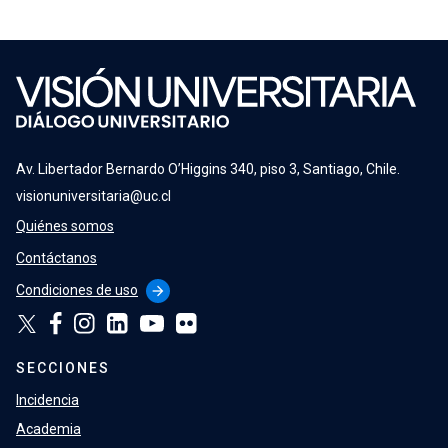
Av. Libertador Bernardo O’Higgins 340, piso 3, Santiago, Chile.
visionuniversitaria@uc.cl
Quiénes somos
Contáctanos
Condiciones de uso
arrow_forward
SECCIONES
Incidencia
Academia