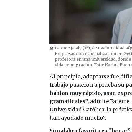
Fateme Jalaly (33), de nacionalidad af
photo_camera
Empresas con especialización en Gest
profesora en una universidad, donde
vida en migración. Foto: Karina Fuenz
Al principio, adaptarse fue difíc
trabajo pusieron a prueba su pa
hablan muy rápido, usan expre
gramaticales”,
admite Fateme. S
Universidad Católica, la práctic
han ayudado mucho”.
Su palabra favorita es “hogar”,