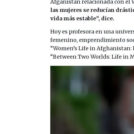
Afganistán relacionada con el
las mujeres se reducían drást
vida más estable”, dice.
Hoy es profesora en una univer
femenino, emprendimiento socia
“Women’s Life in Afghanistan: 
“Between Two Worlds: Life in M