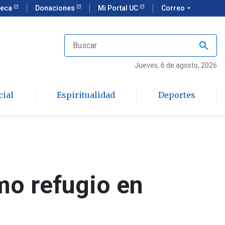
teca
Donaciones
Mi Portal UC
Correo
arrow_drop_down
Jueves
, 6 de agosto, 2026
cial
Espiritualidad
Deportes
mo refugio en