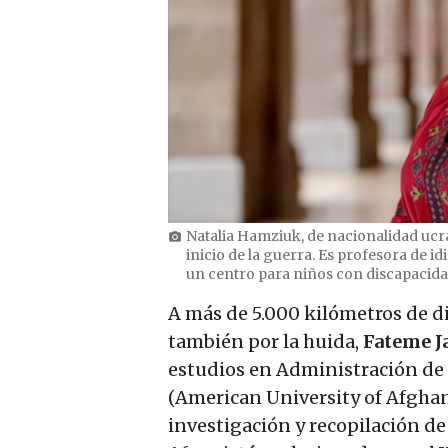
Natalia Hamziuk, de nacionalidad ucra
photo_camera
inicio de la guerra. Es profesora de i
un centro para niños con discapacida
A más de 5.000 kilómetros de d
también por la huida,
Fateme J
estudios en Administración de
(American University of Afghan
investigación y recopilación d