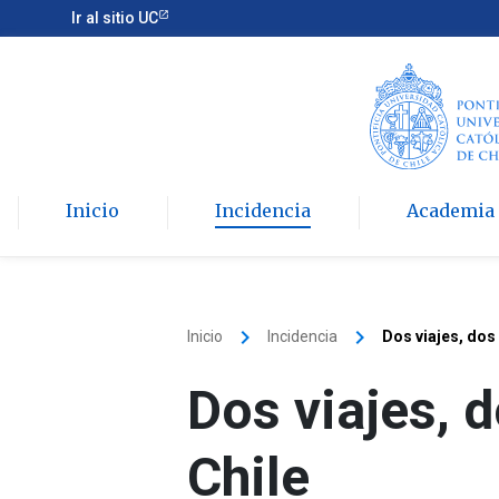
Ir al sitio UC
Inicio
Incidencia
Academia
keyboard_arrow_right
keyboard_arrow_right
Inicio
Incidencia
Dos viajes, dos
Dos viajes, 
Chile