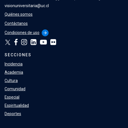
visionuniversitaria@uc.cl
Quiénes somos
Contáctanos
Condiciones de uso
arrow_forward
SECCIONES
Incidencia
Academia
Cultura
Comunidad
Especial
Espiritualidad
Deportes