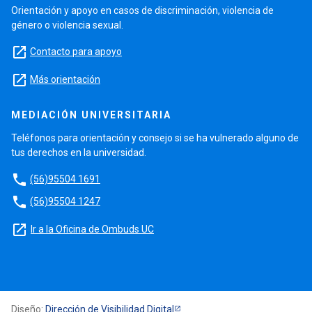
Orientación y apoyo en casos de discriminación, violencia de
género o violencia sexual.
launch
Contacto para apoyo
launch
Más orientación
MEDIACIÓN UNIVERSITARIA
Teléfonos para orientación y consejo si se ha vulnerado alguno de
tus derechos en la universidad.
phone
(56)95504 1691
phone
(56)95504 1247
launch
Ir a la Oficina de Ombuds UC
Diseño:
Dirección de Visibilidad Digital