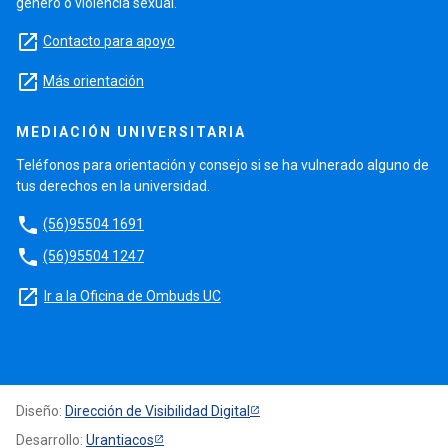
género o violencia sexual.
launch
Contacto para apoyo
launch
Más orientación
MEDIACIÓN UNIVERSITARIA
Teléfonos para orientación y consejo si se ha vulnerado alguno de
tus derechos en la universidad.
phone
(56)95504 1691
phone
(56)95504 1247
launch
Ir a la Oficina de Ombuds UC
Diseño:
Dirección de Visibilidad Digital
Desarrollo:
Urantiacos