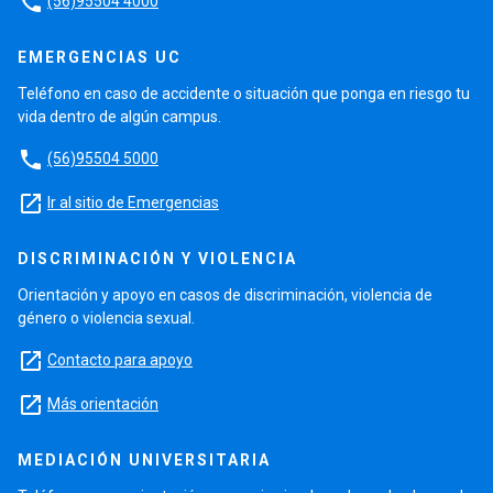
phone
(56)95504 4000
EMERGENCIAS UC
Teléfono en caso de accidente o situación que ponga en riesgo tu
vida dentro de algún campus.
phone
(56)95504 5000
launch
Ir al sitio de Emergencias
DISCRIMINACIÓN Y VIOLENCIA
Orientación y apoyo en casos de discriminación, violencia de
género o violencia sexual.
launch
Contacto para apoyo
launch
Más orientación
MEDIACIÓN UNIVERSITARIA