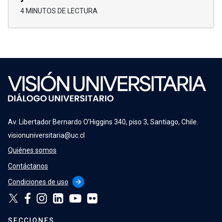
4 MINUTOS DE LECTURA
Av. Libertador Bernardo O’Higgins 340, piso 3, Santiago, Chile.
visionuniversitaria@uc.cl
Quiénes somos
Contáctanos
Condiciones de uso
arrow_forward
SECCIONES