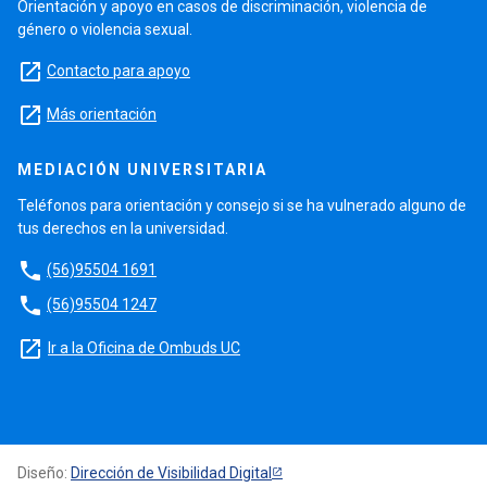
Orientación y apoyo en casos de discriminación, violencia de
género o violencia sexual.
launch
Contacto para apoyo
launch
Más orientación
MEDIACIÓN UNIVERSITARIA
Teléfonos para orientación y consejo si se ha vulnerado alguno de
tus derechos en la universidad.
phone
(56)95504 1691
phone
(56)95504 1247
launch
Ir a la Oficina de Ombuds UC
Diseño:
Dirección de Visibilidad Digital