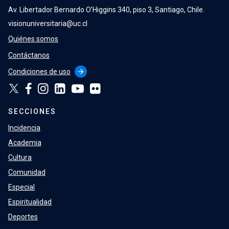
Av. Libertador Bernardo O’Higgins 340, piso 3, Santiago, Chile.
visionuniversitaria@uc.cl
Quiénes somos
Contáctanos
Condiciones de uso
arrow_forward
SECCIONES
Incidencia
Academia
Cultura
Comunidad
Especial
Espiritualidad
Deportes