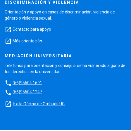
DISCRIMINACIÓN Y VIOLENCIA
Orientación y apoyo en casos de discriminación, violencia de
género o violencia sexual.
launch
Contacto para apoyo
launch
Más orientación
MEDIACIÓN UNIVERSITARIA
Teléfonos para orientación y consejo si se ha vulnerado alguno de
tus derechos en la universidad.
phone
(56)95504 1691
phone
(56)95504 1247
launch
Ir a la Oficina de Ombuds UC