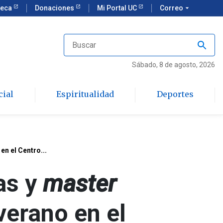
teca
Donaciones
Mi Portal UC
Correo
arrow_drop_down
Sábado
, 8 de agosto, 2026
cial
Espiritualidad
Deportes
en el Centro...
as y
master
verano en el