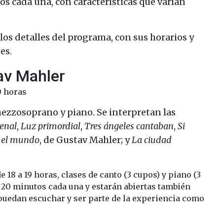
s cada una, con características que varían
los detalles del programa, con sus horarios y
es.
av Mahler
0 horas
ezzosoprano y piano. Se interpretan las
renal
,
Luz primordial
,
Tres ángeles cantaban
,
Si
 el mundo
, de Gustav Mahler; y
La ciudad
 de 18 a 19 horas, clases de canto (3 cupos) y piano (3
 20 minutos cada una y estarán abiertas también
 puedan escuchar y ser parte de la experiencia como