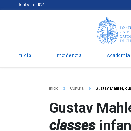
Ir al sitio UC
Inicio
Incidencia
Academia
keyboard_arrow_right
keyboard_arrow_right
Inicio
Cultura
Gustav Mahler, cua
Gustav Mahle
classes
infan