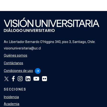
Av. Libertador Bernardo O’Higgins 340, piso 3, Santiago, Chile.
visionuniversitaria@uc.cl
Quiénes somos
Contáctanos
Condiciones de uso
arrow_forward
SECCIONES
Incidencia
Academia