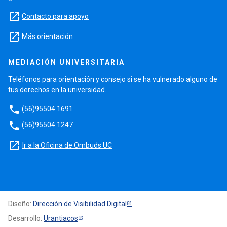
launch
Contacto para apoyo
launch
Más orientación
MEDIACIÓN UNIVERSITARIA
Teléfonos para orientación y consejo si se ha vulnerado alguno de
tus derechos en la universidad.
phone
(56)95504 1691
phone
(56)95504 1247
launch
Ir a la Oficina de Ombuds UC
Diseño:
Dirección de Visibilidad Digital
Desarrollo:
Urantiacos