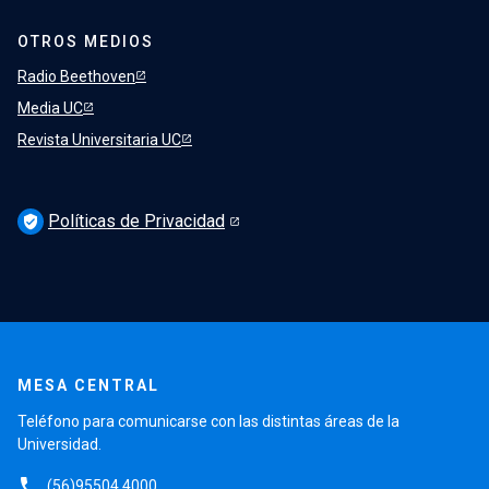
OTROS MEDIOS
Radio Beethoven
Media UC
Revista Universitaria UC
Políticas de Privacidad
verified_user
MESA CENTRAL
Teléfono para comunicarse con las distintas áreas de la
Universidad.
phone
(56)95504 4000