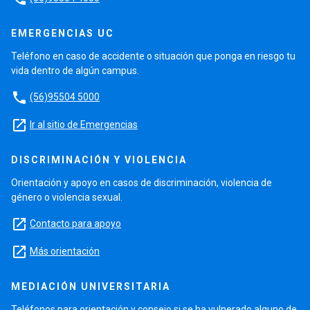
EMERGENCIAS UC
Teléfono en caso de accidente o situación que ponga en riesgo tu
vida dentro de algún campus.
phone
(56)95504 5000
launch
Ir al sitio de Emergencias
DISCRIMINACIÓN Y VIOLENCIA
Orientación y apoyo en casos de discriminación, violencia de
género o violencia sexual.
launch
Contacto para apoyo
launch
Más orientación
MEDIACIÓN UNIVERSITARIA
Teléfonos para orientación y consejo si se ha vulnerado alguno de