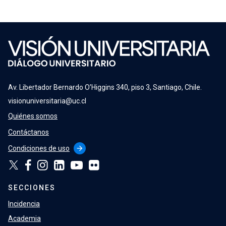
Av. Libertador Bernardo O’Higgins 340, piso 3, Santiago, Chile.
visionuniversitaria@uc.cl
Quiénes somos
Contáctanos
Condiciones de uso
arrow_forward
SECCIONES
Incidencia
Academia