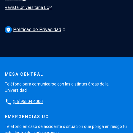
Revista Universitaria UC
Políticas de Privacidad
verified_user
MESA CENTRAL
Teléfono para comunicarse con las distintas áreas de la
Universidad.
phone
(56)95504 4000
EMERGENCIAS UC
Teléfono en caso de accidente o situación que ponga en riesgo tu
vida dentro de algún campus.